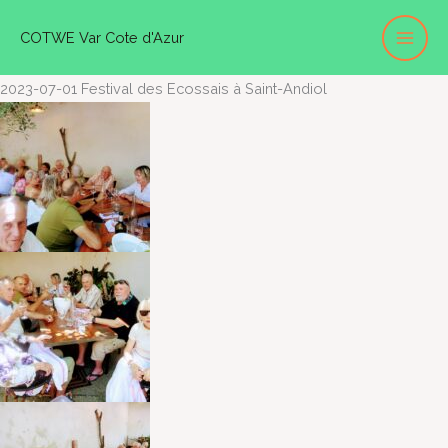
Aller
COTWE Var Cote d'Azur
au
contenu
2023-07-01 Festival des Ecossais à Saint-Andiol