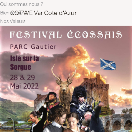
Aller
Qui sommes nous ?
COTWE Var Cote d'Azur
au
Bienvenue
contenu
Nos Valeurs: