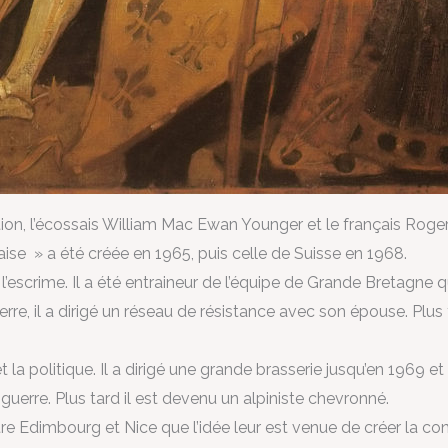
on, l’écossais William Mac Ewan Younger et le français Roger
aise » a été créée en 1965, puis celle de Suisse en 1968.
 l’escrime. Il a été entraineur de l’équipe de Grande Bretagne
re, il a dirigé un réseau de résistance avec son épouse. Plus 
t la politique. Il a dirigé une grande brasserie jusqu’en 1969 e
erre. Plus tard il est devenu un alpiniste chevronné.
re Edimbourg et Nice que l’idée leur est venue de créer la c