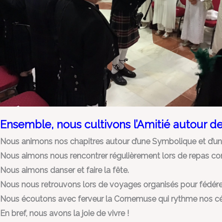
Ensemble, nous cultivons l’Amitié autour 
Nous animons nos chapitres autour d’une Symbolique et d’un 
Nous aimons nous rencontrer régulièrement lors de repas conv
Nous aimons danser et faire la fête.
Nous nous retrouvons lors de voyages organisés pour fédérer
Nous écoutons avec ferveur la Cornemuse qui rythme nos cér
En bref, nous avons la joie de vivre !