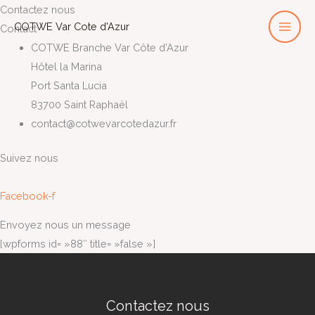
Aller
Contactez nous
COTWE Var Cote d'Azur
au
Contact
contenu
COTWE Branche Var Côte d’Azur
Hôtel la Marina
Port Santa Lucia
83700 Saint Raphaël
contact@cotwevarcotedazur.fr
Suivez nous
Facebook-f
Envoyez nous un message
[wpforms id= »88″ title= »false »]
Contactez nous