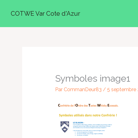
Aller
COTWE Var Cote d'Azur
au
contenu
Symboles image1
Par
CommanDeur83
/
5 septembre